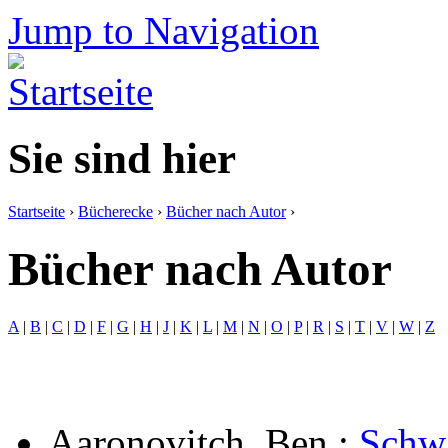
Jump to Navigation
Sie sind hier
Startseite
›
Bücherecke
›
Bücher nach Autor
›
Bücher nach Autor
A
|
B
|
C
|
D
|
F
|
G
|
H
|
J
|
K
|
L
|
M
|
N
|
O
|
P
|
R
|
S
|
T
|
V
|
W
|
Z
Aaronovitch, Ben
:
Schw