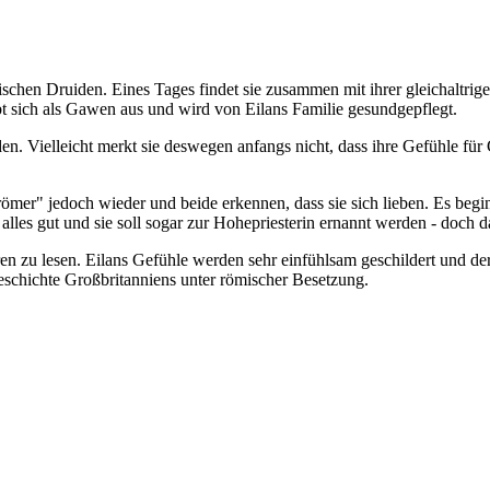
tischen Druiden. Eines Tages findet sie zusammen mit ihrer gleichaltri
bt sich als Gawen aus und wird von Eilans Familie gesundgepflegt.
den. Vielleicht merkt sie deswegen anfangs nicht, dass ihre Gefühle für
mer" jedoch wieder und beide erkennen, dass sie sich lieben. Es beginnt
lles gut und sie soll sogar zur Hohepriesterin ernannt werden - doch d
n zu lesen. Eilans Gefühle werden sehr einfühlsam geschildert und der 
eschichte Großbritanniens unter römischer Besetzung.