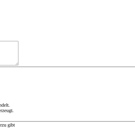
delt.
rzeugt.
rzu gibt