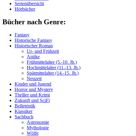
Serienübersicht
Hörbücher
Bücher nach Genre:
Fantasy
Historische Fantasy
Historischer Roman
Ur- und Frühzeit
Antike
Frühmittelalter (5.-10. Jh.)
Hochmittelalter (11.-13. Jh.)
Spätmittelalter (14.-15. Jh.)
Neuzeit
Kinder und Jugend
Horror und Mystery
Thriller und Krimi
Zukunft und SciFi
Belletristik
Klassiker
Sachbuch
Astronomie
Mythologie
Wölfe