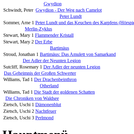
Gwydion
Schwindt, Peter
Gwydion - Der Weg nach Camelot
Peter Lundt
Sommer, Arne
1
Peter Lundt und das Keuchen des Karpfens (Hörspie
Merlin-Zyklus
Stewart, Mary
1
Flammender Kristall
Stewart, Mary
2
Der Erbe
Bartimäus
Stroud, Jonathan
1
Bartimäus: Das Amulett von Samarkand
Der Adler der Neunten Legion
Sutcliff, Rosemary
1
Der Adler der neunten Legion
Das Geheimnis der Großen Schwerter
Williams, Tad
1
Der Drachenbeinthron
Otherland
Williams, Tad
1
Die Stadt der goldenen Schatten
Die Chroniken von Waldsee
Zietsch, Uschi
1
Dämonenblut
Zietsch, Uschi
2
Nachtfeuer
Zietsch, Uschi
3
Perlmond