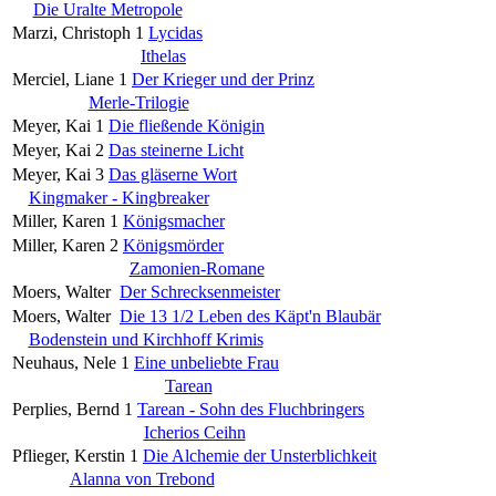
Die Uralte Metropole
Marzi, Christoph
1
Lycidas
Ithelas
Merciel, Liane
1
Der Krieger und der Prinz
Merle-Trilogie
Meyer, Kai
1
Die fließende Königin
Meyer, Kai
2
Das steinerne Licht
Meyer, Kai
3
Das gläserne Wort
Kingmaker - Kingbreaker
Miller, Karen
1
Königsmacher
Miller, Karen
2
Königsmörder
Zamonien-Romane
Moers, Walter
Der Schrecksenmeister
Moers, Walter
Die 13 1/2 Leben des Käpt'n Blaubär
Bodenstein und Kirchhoff Krimis
Neuhaus, Nele
1
Eine unbeliebte Frau
Tarean
Perplies, Bernd
1
Tarean - Sohn des Fluchbringers
Icherios Ceihn
Pflieger, Kerstin
1
Die Alchemie der Unsterblichkeit
Alanna von Trebond