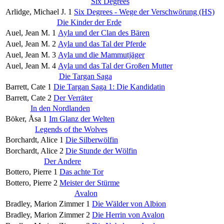
Six Degrees
Arlidge, Michael J.
1
Six Degrees - Wege der Verschwörung (HS)
Die Kinder der Erde
Auel, Jean M.
1
Ayla und der Clan des Bären
Auel, Jean M.
2
Ayla und das Tal der Pferde
Auel, Jean M.
3
Ayla und die Mammutjäger
Auel, Jean M.
4
Ayla und das Tal der Großen Mutter
Die Targan Saga
Barrett, Cate
1
Die Targan Saga 1: Die Kandidatin
Barrett, Cate
2
Der Verräter
In den Nordlanden
Böker, Åsa
1
Im Glanz der Welten
Legends of the Wolves
Borchardt, Alice
1
Die Silberwölfin
Borchardt, Alice
2
Die Stunde der Wölfin
Der Andere
Bottero, Pierre
1
Das achte Tor
Bottero, Pierre
2
Meister der Stürme
Avalon
Bradley, Marion Zimmer
1
Die Wälder von Albion
Bradley, Marion Zimmer
2
Die Herrin von Avalon