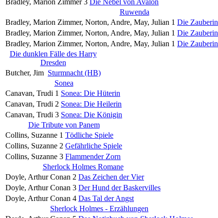
Bradley, Marion Zimmer
3
Die Nebel von Avalon
Ruwenda
Bradley, Marion Zimmer, Norton, Andre, May, Julian
1
Die Zauberi
Bradley, Marion Zimmer, Norton, Andre, May, Julian
1
Die Zauberi
Bradley, Marion Zimmer, Norton, Andre, May, Julian
1
Die Zauberi
Die dunklen Fälle des Harry
Dresden
Butcher, Jim
Sturmnacht (HB)
Sonea
Canavan, Trudi
1
Sonea: Die Hüterin
Canavan, Trudi
2
Sonea: Die Heilerin
Canavan, Trudi
3
Sonea: Die Königin
Die Tribute von Panem
Collins, Suzanne
1
Tödliche Spiele
Collins, Suzanne
2
Gefährliche Spiele
Collins, Suzanne
3
Flammender Zorn
Sherlock Holmes Romane
Doyle, Arthur Conan
2
Das Zeichen der Vier
Doyle, Arthur Conan
3
Der Hund der Baskervilles
Doyle, Arthur Conan
4
Das Tal der Angst
Sherlock Holmes - Erzählungen