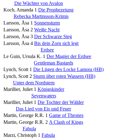
Die Wächter von Avalon
Koch, Amanda
1
Die Prophezeiung
Rebecka Martinsson-Krimis
Larsson, Åsa
1
Sonnensturm
Larsson, Åsa
2
Weiße Nacht
Larsson, Åsa
3
Der Schwarze Steg
Larsson, Åsa
4
Bis dein Zorn sich legt
Erdsee
Le Guin, Ursula K.
1
Der Magier der Erdsee
Gentleman Bastards
Lynch, Scott
1
Die Lügen des Locke Lamora (HB)
Lynch, Scott
2
Sturm über roten Wassern (HB)
Unter dem Nordstern
Marillier, Juliet
1
Königskinder
Sevenwaters
Marillier, Juliet
1
Die Tochter der Wälder
Das Lied von Eis und Feuer
Martin, George R.R.
1
Game of Thrones
Martin, George R.R.
2
A Clash of Kings
Fabula
Marzi, Christoph
1
Fabula