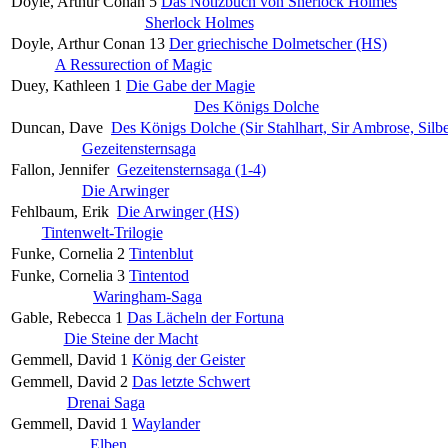
Doyle, Arthur Conan
5
Das Notizbuch von Sherlock Holmes
Sherlock Holmes
Doyle, Arthur Conan
13
Der griechische Dolmetscher (HS)
A Ressurection of Magic
Duey, Kathleen
1
Die Gabe der Magie
Des Königs Dolche
Duncan, Dave
Des Königs Dolche (Sir Stahlhart, Sir Ambrose, Silb
Gezeitensternsaga
Fallon, Jennifer
Gezeitensternsaga (1-4)
Die Arwinger
Fehlbaum, Erik
Die Arwinger (HS)
Tintenwelt-Trilogie
Funke, Cornelia
2
Tintenblut
Funke, Cornelia
3
Tintentod
Waringham-Saga
Gable, Rebecca
1
Das Lächeln der Fortuna
Die Steine der Macht
Gemmell, David
1
König der Geister
Gemmell, David
2
Das letzte Schwert
Drenai Saga
Gemmell, David
1
Waylander
Elben