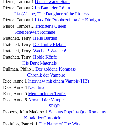
Pierce, Tamora
1
Die schwarze Stadt
Pierce, Tamora
2
Im Bann der Göttin
Lia (Aliane) The Daughter of the Lioness
Pierce, Tamora
1
Lia - Die Prophezeiung der Königin
Pierce, Tamora
2
Trickster's Queen
Scheibenwelt-Romane
Pratchett, Terry
Helle Barden
Pratchett, Terry
Der fünfte Elefant
Pratchett, Terry
Wachen! Wachen!
Pratchett, Terry
Hohle Köpfe
His Dark Materials
Pullman, Philip
1
Der goldene Kompass
Chronik der Vampire
Rice, Anne
1
Interview mit einem Vampir (HB)
Rice, Anne
4
Nachtmahr
Rice, Anne
5
Memnoch der Teufel
Rice, Anne
6
Armand der Vampir
SPQR
Roberts, John Maddox
1
Senatus Populus Que Romanus
Kingkiller Chronicle
Rothfuss, Patrick
1
The Name of The Wind