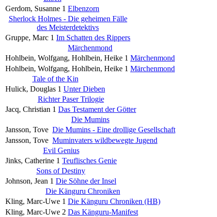
Gerdom, Susanne
1
Elbenzorn
Sherlock Holmes - Die geheimen Fälle
des Meisterdetektivs
Gruppe, Marc
1
Im Schatten des Rippers
Märchenmond
Hohlbein, Wolfgang, Hohlbein, Heike
1
Märchenmond
Hohlbein, Wolfgang, Hohlbein, Heike
1
Märchenmond
Tale of the Kin
Hulick, Douglas
1
Unter Dieben
Richter Paser Trilogie
Jacq, Christian
1
Das Testament der Götter
Die Mumins
Jansson, Tove
Die Mumins - Eine drollige Gesellschaft
Jansson, Tove
Muminvaters wildbewegte Jugend
Evil Genius
Jinks, Catherine
1
Teuflisches Genie
Sons of Destiny
Johnson, Jean
1
Die Söhne der Insel
Die Känguru Chroniken
Kling, Marc-Uwe
1
Die Känguru Chroniken (HB)
Kling, Marc-Uwe
2
Das Känguru-Manifest