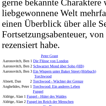
gerne bekannte Charaktere w
liebgewonnene Welt mehrfac
einen Überblick über alle S
Fortsetzungsabenteuer, von 
rezensiert habe.
Peter Grant
Aaronovitch, Ben
1
Die Flüsse von London
Aaronovitch, Ben
2
Schwarzer Mond über Soho (HB)
Aaronovitch, Ben
3
Ein Wispern unter Baker Street (Hörbuch)
Torchwood
Abnett, Dan
2
Torchwood - Wächter der Grenze
Anghelides, Peter
1
Torchwood: Ein anderes Leben
Fungel
Aldrige, Alan
1
Fungel - Hüter des Waldes
Aldrige, Alan
2
Fungel im Reich der Menschen