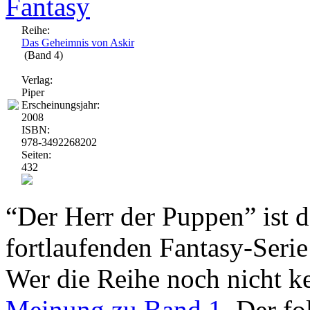
Fantasy
Reihe:
Das Geheimnis von Askir
(Band 4)
Verlag:
Piper
Erscheinungsjahr:
2008
ISBN:
978-3492268202
Seiten:
432
“Der Herr der Puppen” ist d
fortlaufenden Fantasy-Seri
Wer die Reihe noch nicht ke
Meinung zu Band 1
. Der f