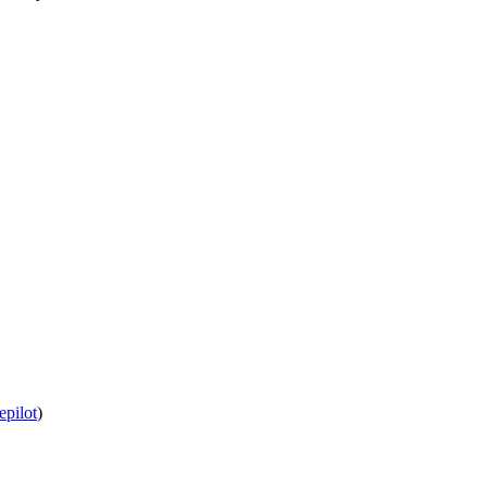
epilot
)