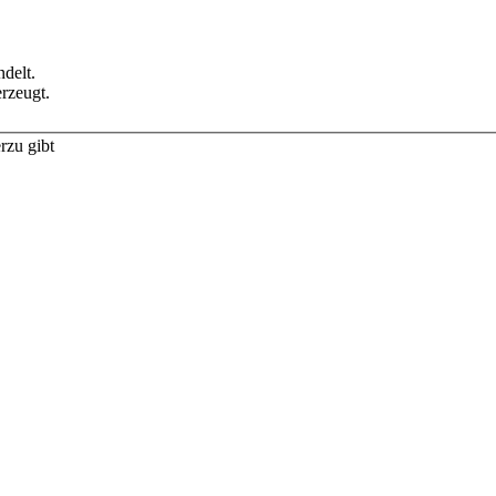
delt.
rzeugt.
rzu gibt