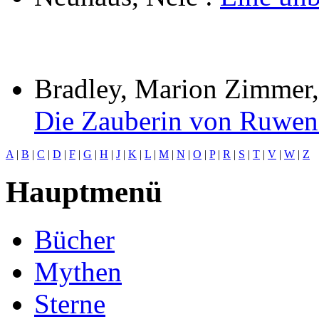
Bradley, Marion Zimmer,
Die Zauberin von Ruwen
A
|
B
|
C
|
D
|
F
|
G
|
H
|
J
|
K
|
L
|
M
|
N
|
O
|
P
|
R
|
S
|
T
|
V
|
W
|
Z
Hauptmenü
Bücher
Mythen
Sterne