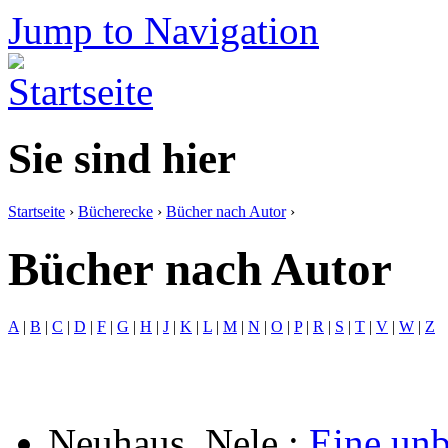
Jump to Navigation
Sie sind hier
Startseite
›
Bücherecke
›
Bücher nach Autor
›
Bücher nach Autor
A
|
B
|
C
|
D
|
F
|
G
|
H
|
J
|
K
|
L
|
M
|
N
|
O
|
P
|
R
|
S
|
T
|
V
|
W
|
Z
Neuhaus, Nele
:
Eine unb