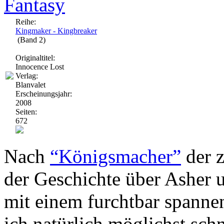
Fantasy
Reihe:
Kingmaker - Kingbreaker
(Band 2)
Originaltitel:
Innocence Lost
Verlag:
Blanvalet
Erscheinungsjahr:
2008
Seiten:
672
Nach
“Königsmacher”
der z
der Geschichte über Asher
mit einem furchtbar spanne
ich natürlich möglichst schn