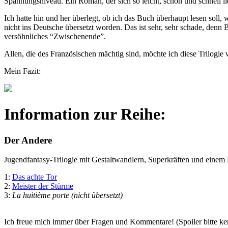
Spannungsniveau. Ein Roman, der sich so leicht, schön und schnell li
Ich hatte hin und her überlegt, ob ich das Buch überhaupt lesen sol
nicht ins Deutsche übersetzt worden. Das ist sehr, sehr schade, denn
versöhnliches “Zwischenende”.
Allen, die des Französischen mächtig sind, möchte ich diese Trilogi
Mein Fazit:
Information zur Reihe:
Der Andere
Jugendfantasy-Trilogie mit Gestaltwandlern, Superkräften und eine
1:
Das achte Tor
2:
Meister der Stürme
3:
La huitième porte (nicht übersetzt)
Ich freue mich immer über Fragen und Kommentare! (Spoiler bitte k