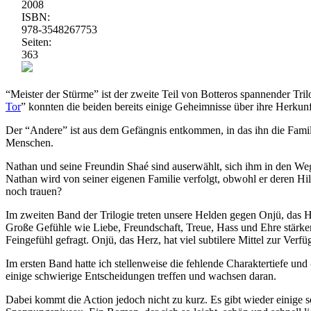
2008
ISBN:
978-3548267753
Seiten:
363
“Meister der Stürme” ist der zweite Teil von Botteros spannender Tri
Tor
” konnten die beiden bereits einige Geheimnisse über ihre Herkunft
Der “Andere” ist aus dem Gefängnis entkommen, in das ihn die Famili
Menschen.
Nathan und seine Freundin Shaé sind auserwählt, sich ihm in den Weg 
Nathan wird von seiner eigenen Familie verfolgt, obwohl er deren Hi
noch trauen?
Im zweiten Band der Trilogie treten unsere Helden gegen Onjü, das He
Große Gefühle wie Liebe, Freundschaft, Treue, Hass und Ehre stärk
Feingefühl gefragt. Onjü, das Herz, hat viel subtilere Mittel zur Verfüg
Im ersten Band hatte ich stellenweise die fehlende Charaktertiefe un
einige schwierige Entscheidungen treffen und wachsen daran.
Dabei kommt die Action jedoch nicht zu kurz. Es gibt wieder einige