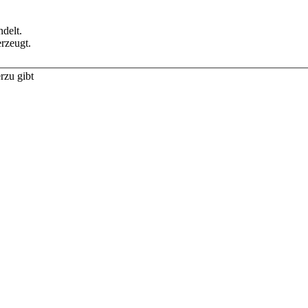
delt.
rzeugt.
rzu gibt