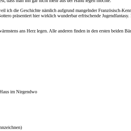
est, dass man ihn gar nicht mehr aus der Hand legen möchte.
l, weil ich die Geschichte nämlich aufgrund mangelnder Französisch-Ken
 Bottero präsentiert hier wirklich wunderbar erfrischende Jugendfantas
e wärmstens ans Herz legen. Alle anderen finden in den ersten beiden 
m Haus im Nirgendwo
ennzeichnen)