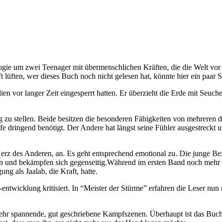
logie um zwei Teenager mit übermenschlichen Kräften, die die Welt vor
 lüften, wer dieses Buch noch nicht gelesen hat, könnte hier ein paar 
en vor langer Zeit eingesperrt hatten. Er überzieht die Erde mit Seuc
zu stellen. Beide besitzen die besonderen Fähigkeiten von mehreren der 
lfe dringend benötigt. Der Andere hat längst seine Fühler ausgestreck
rz des Anderen, an. Es geht entsprechend emotional zu. Die junge Bezi
en und bekämpfen sich gegenseitig.Während im ersten Band noch mehr 
ung als Jaalab, die Kraft, hatte.
d -entwicklung kritisiert. In “Meister der Stürme” erfahren die Leser
 sehr spannende, gut geschriebene Kampfszenen. Überhaupt ist das Bu