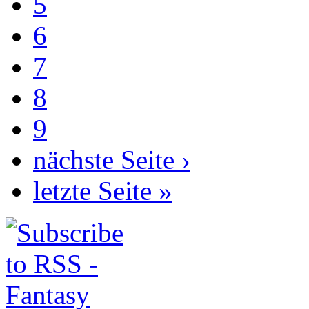
5
6
7
8
9
nächste Seite ›
letzte Seite »