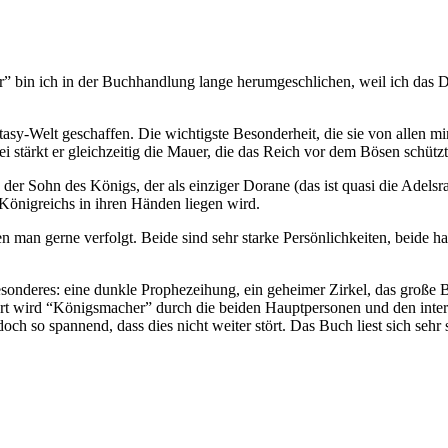
n ich in der Buchhandlung lange herumgeschlichen, weil ich das Des
tasy-Welt geschaffen. Die wichtigste Besonderheit, die sie von allen mir
stärkt er gleichzeitig die Mauer, die das Reich vor dem Bösen schützt
der Sohn des Königs, der als einziger Dorane (das ist quasi die Adels
 Königreichs in ihren Händen liegen wird.
n man gerne verfolgt. Beide sind sehr starke Persönlichkeiten, beide h
onderes: eine dunkle Prophezeihung, ein geheimer Zirkel, das große B
t wird “Königsmacher” durch die beiden Hauptpersonen und den inter
edoch so spannend, dass dies nicht weiter stört. Das Buch liest sich seh