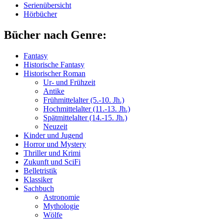
Serienübersicht
Hörbücher
Bücher nach Genre:
Fantasy
Historische Fantasy
Historischer Roman
Ur- und Frühzeit
Antike
Frühmittelalter (5.-10. Jh.)
Hochmittelalter (11.-13. Jh.)
Spätmittelalter (14.-15. Jh.)
Neuzeit
Kinder und Jugend
Horror und Mystery
Thriller und Krimi
Zukunft und SciFi
Belletristik
Klassiker
Sachbuch
Astronomie
Mythologie
Wölfe