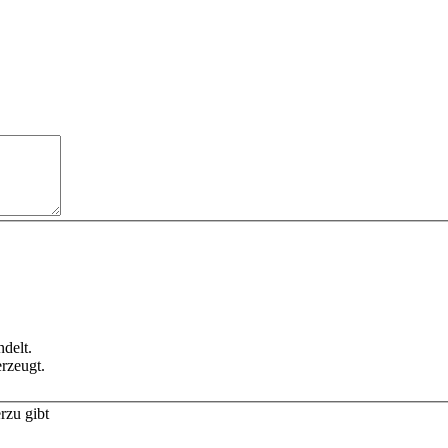
delt.
rzeugt.
rzu gibt