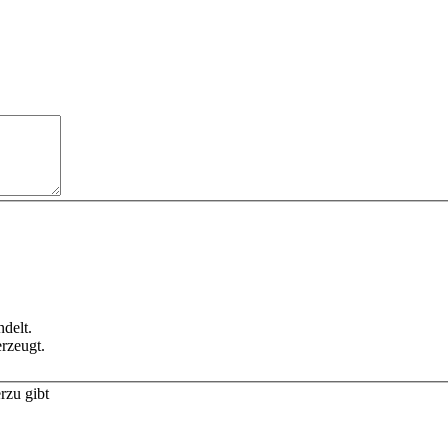
delt.
rzeugt.
rzu gibt