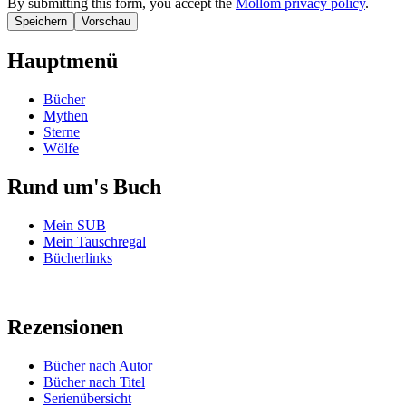
By submitting this form, you accept the
Mollom privacy policy
.
Hauptmenü
Bücher
Mythen
Sterne
Wölfe
Rund um's Buch
Mein SUB
Mein Tauschregal
Bücherlinks
Rezensionen
Bücher nach Autor
Bücher nach Titel
Serienübersicht