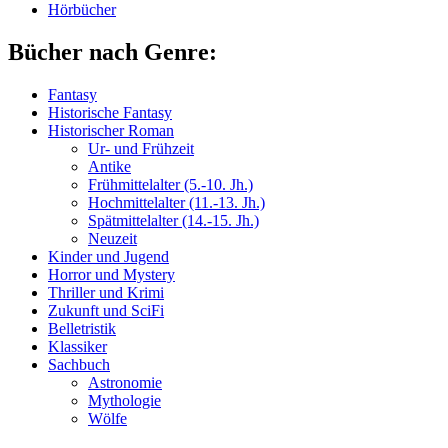
Hörbücher
Bücher nach Genre:
Fantasy
Historische Fantasy
Historischer Roman
Ur- und Frühzeit
Antike
Frühmittelalter (5.-10. Jh.)
Hochmittelalter (11.-13. Jh.)
Spätmittelalter (14.-15. Jh.)
Neuzeit
Kinder und Jugend
Horror und Mystery
Thriller und Krimi
Zukunft und SciFi
Belletristik
Klassiker
Sachbuch
Astronomie
Mythologie
Wölfe