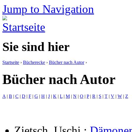
Jump to Navigation
Sie sind hier
Startseite
›
Bücherecke
›
Bücher nach Autor
›
Bücher nach Autor
A
|
B
|
C
|
D
|
F
|
G
|
H
|
J
|
K
|
L
|
M
|
N
|
O
|
P
|
R
|
S
|
T
|
V
|
W
|
Z
Zietsch, Uschi
:
Dämonen