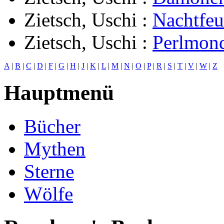
Zietsch, Uschi
:
Nachtfeu
Zietsch, Uschi
:
Perlmon
A
|
B
|
C
|
D
|
F
|
G
|
H
|
J
|
K
|
L
|
M
|
N
|
O
|
P
|
R
|
S
|
T
|
V
|
W
|
Z
Hauptmenü
Bücher
Mythen
Sterne
Wölfe