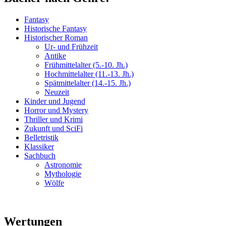
Fantasy
Historische Fantasy
Historischer Roman
Ur- und Frühzeit
Antike
Frühmittelalter (5.-10. Jh.)
Hochmittelalter (11.-13. Jh.)
Spätmittelalter (14.-15. Jh.)
Neuzeit
Kinder und Jugend
Horror und Mystery
Thriller und Krimi
Zukunft und SciFi
Belletristik
Klassiker
Sachbuch
Astronomie
Mythologie
Wölfe
Wertungen